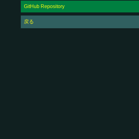
GitHub Repository
戻る